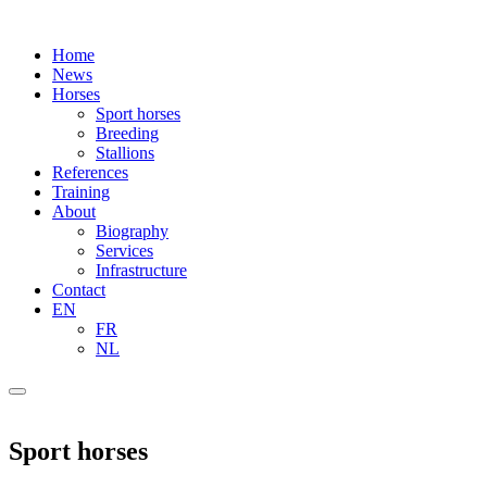
Home
News
Horses
Sport horses
Breeding
Stallions
References
Training
About
Biography
Services
Infrastructure
Contact
EN
FR
NL
Sport horses