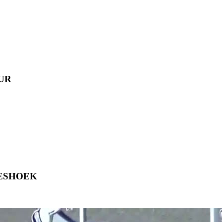
UR
ESHOEK